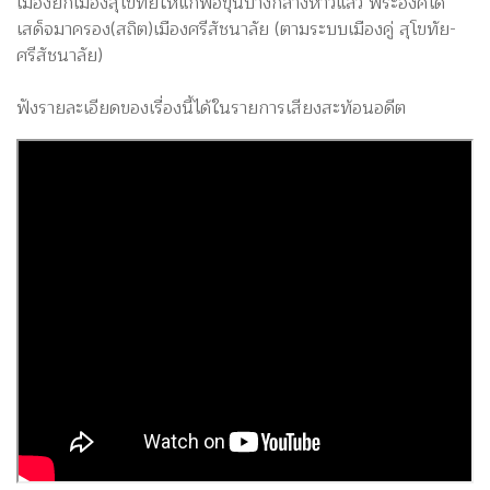
เมืองยกเมืองสุโขทัยให้แก่พ่อขุนบางกลางหาวแล้ว พระองค์ได้
เสด็จมาครอง(สถิต)เมืองศรีสัชนาลัย (ตามระบบเมืองคู่ สุโขทัย-
ศรีสัชนาลัย)
ฟังรายละเอียดของเรื่องนี้ได้ในรายการเสียงสะท้อนอดีต