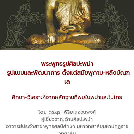
พระพุทธรูปศิลปะพม่า
รูปแบบและพัฒนาการ ตั้งแต่สมัยพุกาม-หลังมัณฑ
เล
ศึกษา-วิเคราะห์จากหลักฐานที่พบในพม่าและในไทย
โดย ดร.สุระ พิริยะสงวนพงศ์
ผู้เชี่ยวชาญด้านศิลปะพม่า
อาจารย์ประจำสาขาพุทธศิลป์ศึกษา มหาวิทยาลัยมหามกุฏราช
วิทยาลัย