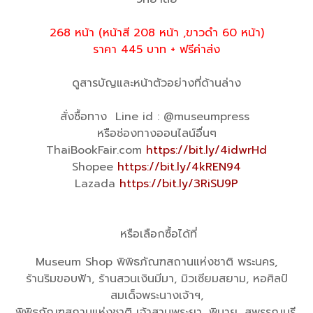
268 หน้า (หน้าสี 208 หน้า ,ขาวดำ 60 หน้า)
ราคา 445 บาท + ฟรีค่าส่ง
ดูสารบัญและหน้าตัวอย่างที่ด้านล่าง
สั่งซื้อทาง Line id : @museumpress
หรือช่องทางออนไลน์อื่นๆ
ThaiBookFair.com
https://bit.ly/4idwrHd
Shopee
https://bit.ly/4kREN94
Lazada
https://bit.ly/3RiSU9P
หรือเลือกซื้อได้ที่
Museum Shop พิพิธภัณฑสถานแห่งชาติ พระนคร,
ร้านริมขอบฟ้า, ร้านสวนเงินมีมา, มิวเซียมสยาม, หอศิลป์
สมเด็จพระนางเจ้าฯ,
พิพิธภัณฑสถานแห่งชาติ เจ้าสามพระยา, พิมาย, สุพรรณบุรี,