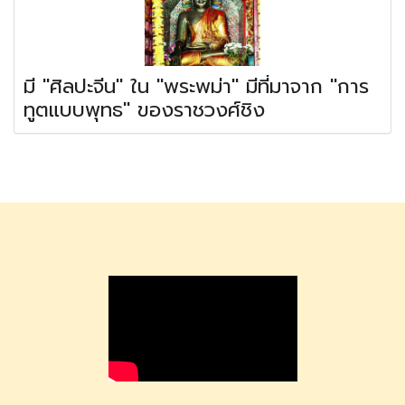
มี "ศิลปะจีน" ใน "พระพม่า" มีที่มาจาก "การ
ทูตแบบพุทธ" ของราชวงศ์ชิง