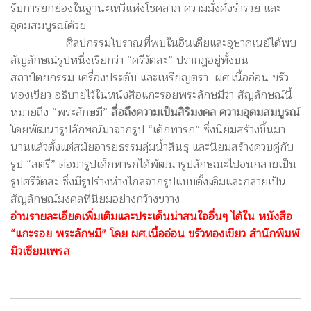
รับการยกย่องในฐานะเทวีแห่งโชคลาภ ความมั่งคั่งร่ำรวย และ
อุดมสมบูรณ์ด้วย
ศิลปกรรมโบราณที่พบในอินเดียและอุษาคเนย์ได้พบ
สัญลักษณ์รูปหนึ่งเรียกว่า “ศรีวัตสะ” ปรากฏอยู่ทั้งบน
สถาปัตยกรรม เครื่องประดับ และเหรียญตรา ผศ.เนื้ออ่อน ขรัว
ทองเขียว อธิบายไว้ในหนังสือแกะรอยพระลักษมีว่า สัญลักษณ์นี้
หมายถึง “พระลักษมี”
สื่อถึงความเป็นสิริมงคล ความอุดมสมบูรณ์
โดยพัฒนารูปลักษณ์มาจากรูป “เด็กทารก” ซึ่งนิยมสร้างขึ้นมา
นานแล้วตั้งแต่สมัยอารยธรรมลุ่มน้ำสินธุ และนิยมสร้างควบคู่กับ
รูป “สตรี” ต่อมารูปเด็กทารกได้พัฒนารูปลักษณะไปจนกลายเป็น
รูปศรีวัตสะ ซึ่งมีรูปร่างห่างไกลจากรูปแบบดั้งเดิมและกลายเป็น
สัญลักษณ์มงคลที่นิยมอย่างกว้างขวาง
อ่านรายละเอียดเพิ่มเติมและประเด็นน่าสนใจอื่นๆ ได้ใน หนังสือ
“
แกะรอย พระลักษมี”
โดย ผศ.เนื้ออ่อน ขรัวทองเขียว สำนักพิมพ์
มิวเซียมเพรส