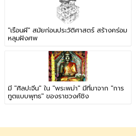
"เรือนผี" สมัยก่อนประวัติศาสตร์ สร้างคร่อม
หลุมฝังศพ
มี "ศิลปะจีน" ใน "พระพม่า" มีที่มาจาก "การ
ทูตแบบพุทธ" ของราชวงศ์ชิง