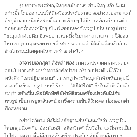
รูปเคารพพระวิษณุในยุคสมัยต่างๆ ส่วนใหญ่แล้ว นิยม
สร้างขึ้นโดยออกแบบให้มีเครื่องประดับตกแต่งอย่างสวยงาม แต่ก็
มีอยู่จำนวนหนึ่งที่สร้างขึ้นอย่างเรียบๆ ไม่มีการสลักหรือประดับ
ตกแต่งเครื่องทรงใดๆ เป็นพิเศษบนองค์เทวรูป เช่น เทวรูปพระ
วิษณุสลักด้วยหิน ซึ่งพบจำนวนหนึ่งในภาคกลางและภาคใต้ของ
ไทย อายุราวพุทธศตวรรษที่ ๑๒ - ๑๔ จนทำให้เป็นที่สงสัยกันว่า
ช่างโบราณมีเหตุผลในการสร้างอย่างไร?
อาจารย์เอกสุดา สิงห์ลำพอง
ภาควิชาประวัติศาสตร์ศิลปะ
คณะโบราณคดี มหาวิทยาลัยศิลปากร อธิบายประเด็นนี้ไว้ใน
หนังสือ
“เทวปฏิมาสยาม”
ว่า เทวรูปพระวิษณุสลักด้วยหินกลุ่มนี้
อาจสร้างขึ้นตามรูปแบบที่เรียกว่า
“อภิจาริกะ”
ซึ่งในคัมภีร์อินเดีย
ระบุว่า
สร้างขึ้นเพื่อให้กษัตริย์ทำพิธีสวมเครื่องประดับให้กับ
เทวรูป เป็นการบูชาอันจะนำมาซึ่งความเป็นสิริมงคล ก่อนออกทำ
ศึกสงคราม
อย่างไรก็ตาม ยังไม่มีหลักฐานยืนยันแน่ชัดว่า เทวรูปใน
ไทยกลุ่มนี้จะเกี่ยวข้องกับคติ “อภิจาริกะ” นี้หรือไม่ แต่มีความเป็น
ไปได้ว่า เทวรูปที่ไม่มีการสลักเครื่องประดับกลุ่มนี้ คงมีการบูชา