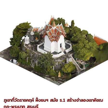
ภูเขาที่วัดราชคฤห์ ฝั่งธนฯ สมัย ร.1 สร้างจำลองเขาคิชฌ
กูฏ-พระบาท สระบุรี