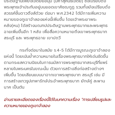
ประดิษฐานเพียงเจดีย์ย่อมุม (มหาสุคนธเจดีย์) ซึ่งเปรียบดั่ง
พระพุทธเจ้าประทับอยู่บนยอดเขาคิชฌกูฏ รวมทั้งยังเปรียบดั่ง
สวรรค์ชั้นดาวดึงส์ด้วย ต่อมา พ.ศ.2342 ได้มีการเพิ่มความ
หมายของภูเขาจำลองแห่งนี้เพิ่มขึ้น โดยเจ้าพระยาพระ
คลัง(หน) ได้สร้างมณฑปประดิษฐานพระพุทธบาทและพระพุทธ
ฉายเพิ่มขึ้นอีก 1 หลัง เพื่อสื่อความหมายถึงเขาพระพุทธบาท
สระบุรี และ พระพุทธฉาย เขาปถวี
กระทั่งต่อมาในสมัย ร.4-5 ได้มีการบูรณะภูเขาจำลอง
แห่งนี้ โดยเน้นย้ำความหมายในเรื่องพระพุทธบาทให้เด่นชัดขึ้น
ตามกระแสความนิยมในการนมัสการพระพุทธบาทสระบุรีที่แพร่
หลายในพระนครในขณะนั้น ด้วยการสร้างสิ่งก่อสร้างต่างๆ
เพิ่มขึ้น โดยเลียนแบบมาจากเขาพระพุทธบาท สระบุรี เช่น มี
การสร้างเทวรูปเทพารักษ์ประจำพระพุทธบาท ยักษ์คู่ สะพาน
นาค เป็นต้น
อ่านรายละเอียดของเรื่องนี้ได้ในบทความเรื่อง "การเปลี่ยนรูปและ
ความหมายของภูเขาจำลอง