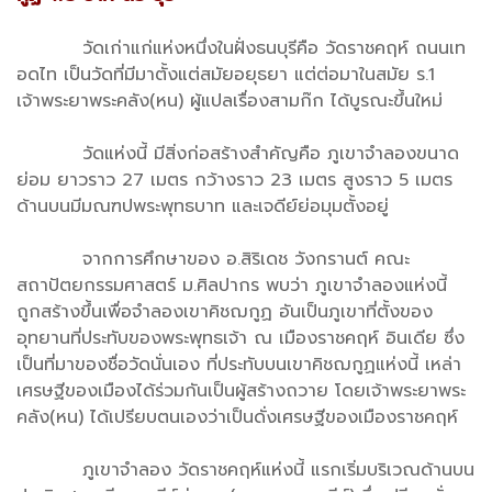
วัดเก่าแก่แห่งหนึ่งในฝั่งธนบุรีคือ วัดราชคฤห์ ถนนเท
อดไท เป็นวัดที่มีมาตั้งแต่สมัยอยุธยา แต่ต่อมาในสมัย ร.1
เจ้าพระยาพระคลัง(หน) ผู้แปลเรื่องสามก๊ก ได้บูรณะขึ้นใหม่
วัดแห่งนี้ มีสิ่งก่อสร้างสำคัญคือ ภูเขาจำลองขนาด
ย่อม ยาวราว 27 เมตร กว้างราว 23 เมตร สูงราว 5 เมตร
ด้านบนมีมณฑปพระพุทธบาท และเจดีย์ย่อมุมตั้งอยู่
จากการศึกษาของ อ.สิริเดช วังกรานต์ คณะ
สถาปัตยกรรมศาสตร์ ม.ศิลปากร พบว่า ภูเขาจำลองแห่งนี้
ถูกสร้างขึ้นเพื่อจำลองเขาคิชฌกูฏ อันเป็นภูเขาที่ตั้งของ
อุทยานที่ประทับของพระพุทธเจ้า ณ เมืองราชคฤห์ อินเดีย ซึ่ง
เป็นที่มาของชื่อวัดนั่นเอง ที่ประทับบนเขาคิชฌกูฏแห่งนี้ เหล่า
เศรษฐีของเมืองได้ร่วมกันเป็นผู้สร้างถวาย โดยเจ้าพระยาพระ
คลัง(หน) ได้เปรียบตนเองว่าเป็นดั่งเศรษฐีของเมืองราชคฤห์
ภูเขาจำลอง วัดราชคฤห์แห่งนี้ แรกเริ่มบริเวณด้านบน