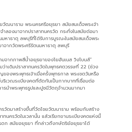
ยวัฒนาราม พระนครศรีอยุธยา สมัยสมเด็จพระเจ้า
ยจำลองมาจากปราสาทนครวัด กระทั่งในสมัยต่อมา
มหาธาตุ ลพบุรีที่ได้รับการบูรณะในสมัยสมเด็จพระ
บมาจากวัดพระศรีรัตนมหาธาตุ ลพบุรี
วามจากภาพสีน้ำอยุธยาของโยฮันเนส วิงโบนส์”
พบว่าเดิมปราสาทนครวัดในพุทธศตวรรษที่ 22 (ช่วง
ัญของพระพุทธเจ้าเมื่อครั้งพุทธกาล พระเชตวันหรือ
ิเวณระเบียงคดที่ตัดกันเป็นกากบาทที่เชื่อมต่อ
ีการนำพระพุทธรูปและปูชนีวัตถุจำนวนมากมา
ัดมาสร้างขึ้นที่วัดไชยวัฒนาราม พร้อมกับสร้าง
ทนครวัดในเวลานั้น แล้วเรียกขานระเบียงคดแห่งนี้
ก สมัยอยุธยา ที่กล่าวถึงกษัตริย์อยุธยาได้