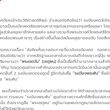
นักประวัติศาสตร์ศิลปะ นำเสนอข้อคิดใหม่ว่า ระเบียงคดวัดไช
อาจเป็นระเบียงคดล้อมพระมหาธาตุแห่งแรกของกรุงศรีอยุธยา โด
ยู่แล้วในอยุธยาอีกหลายแห่ง และอาจรวมถึงพระปรางค์วัดพระศรีรัตน
งคดล้อมพระมหาธาตุ เริ่มสร้างขึ้นตั้งแต่สมัยอยุธยาตอนต้น โดยสื
บทความเรื่อง “ข้อคิดเห็นบางประการเกี่ยวกับระเบียงคด : ถอดค
ณ ศรัณย์อธิบายว่า จากหลักฐานเอกสารโบราณบันทึกโดยชาวญี่ปุ่น 
รียกขานว่า
“พระเชตวัน” (เชตุพน)
ซึ่งเป็นชื่อที่นำมาจากอารามสำค
ำคัญ โดยจุดศูนย์กลางสำคัญของปราสาทนครวัดในเวลานั้นจะอยู่ที่บร
ั้นที่ 2 ระเบียงคดตรงจุดนี้ รู้จักกันในชื่อ
“ระเบียงพระพัน”
ซึ่งม
่อ “พระพัน”
มเด็จพระเจ้าปราสาททองจึงน่าจะโปรดเกล้าฯ ให้จำลองปราสาทนครว
าก ตามแบบ “ระเบียงพระพัน” ศูนย์กลางความศักดิ์สิทธิ์ของปราสา
านั้น ดังปรากฏชื่อ “พระเชตุพน” อยู่ในบานแพนกกฎหมายลักษณะมรด
นที่วัดไชยวัฒนาราม