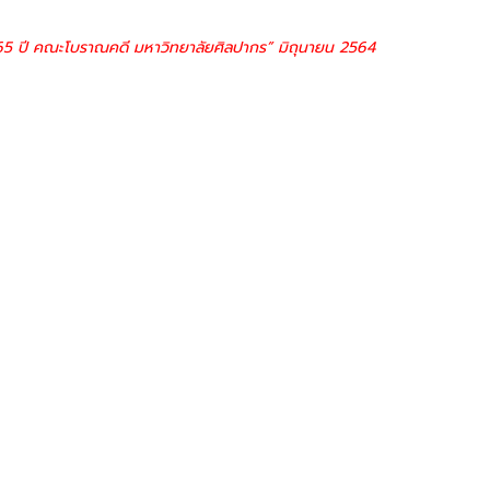
 65 ปี คณะโบราณคดี มหาวิทยาลัยศิลปากร” มิถุนายน 2564