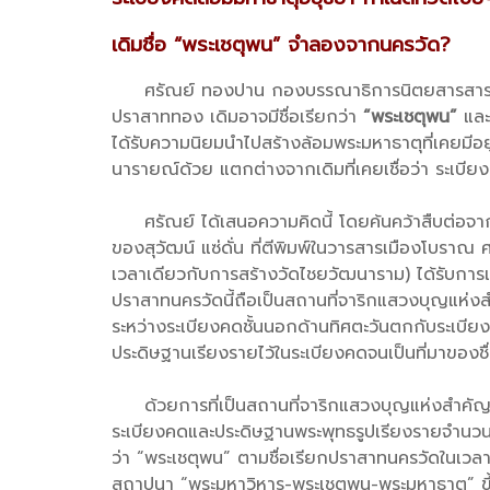
เดิมชื่อ “พระเชตุพน” จำลองจากนครวัด?
ศรัณย์ ทองปาน กองบรรณาธิการนิตยสารสารคดีและ
ปราสาททอง เดิมอาจมีชื่อเรียกว่า
“พระเชตุพน”
และ
ได้รับความนิยมนำไปสร้างล้อมพระมหาธาตุที่เคยมีอ
นารายณ์ด้วย แตกต่างจากเดิมที่เคยเชื่อว่า ระเบีย
ศรัณย์ ได้เสนอความคิดนี้ โดยค้นคว้าสืบต่อจาก
ของสุวัฒน์ แซ่ดั่น ที่ตีพิมพ์ในวารสารเมืองโบรา
เวลาเดียวกับการสร้างวัดไชยวัฒนาราม) ได้รับการเ
ปราสาทนครวัดนี้ถือเป็นสถานที่จาริกแสวงบุญแห่งส
ระหว่างระเบียงคดชั้นนอกด้านทิศตะวันตกกับระเบียงคดช
ประดิษฐานเรียงรายไว้ในระเบียงคดจนเป็นที่มาของชื
ด้วยการที่เป็นสถานที่จาริกแสวงบุญแห่งสำคัญ ส
ระเบียงคดและประดิษฐานพระพุทธรูปเรียงรายจำนวนม
ว่า “พระเชตุพน” ตามชื่อเรียกปราสาทนครวัดในเวล
สถาปนา “พระมหาวิหาร-พระเชตุพน-พระมหาธาตุ” ขึ้