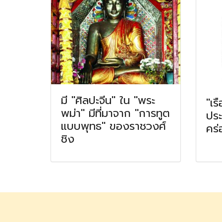
มี "ศิลปะจีน" ใน "พระ
"เร
พม่า" มีที่มาจาก "การทูต
ประ
แบบพุทธ" ของราชวงศ์
คร่
ชิง