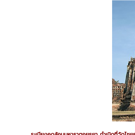
ระเบียงคดล้อมมหาธาตุอยุธยา กำเนิดที่วัดไชย