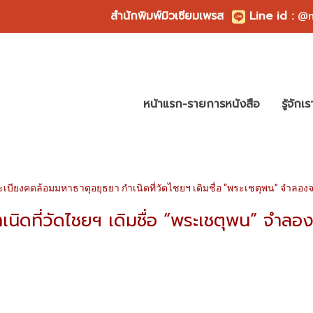
สำนักพิมพ์มิวเซียมเพรส
Line id
:
@m
หน้าแรก-รายการหนังสือ
รู้จักเร
ะเบียงคดล้อมมหาธาตุอยุธยา กำเนิดที่วัดไชยฯ เดิมชื่อ “พระเชตุพน” จำลอ
เนิดที่วัดไชยฯ เดิมชื่อ “พระเชตุพน” จำล