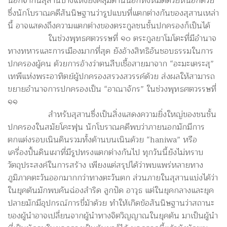
นอกจากนี้สุสานบางแห่งยังคลุมด้านนอกทั้งหมดด้วยหินอีกด้วย
ซึ่งนักโบราณคดีสันนิษฐานว่ารูปแบบที่แตกต่างกันของสุสานเหล่า
นี้ อาจแสดงถึงความแตกต่างของตระกูลชนชั้นปกครองก็เป็นได้
ในช่วงพุทธศตวรรษที่ ๑๐ ตระกูลยาโมโตะที่มีอำนาจ
ทางทหารและการเมืองมากที่สุด ยังอ้างสิทธิอันชอบธรรมในการ
ปกครองผู้คน ด้วยการอ้างว่าตนสืบเชื้อสายมาจาก “อะมะเตระสุ”
เทพีแห่งพระอาทิตย์ผู้ปกครองสรวงสวรรค์ด้วย ส่งผลให้สามารถ
ขยายอำนาจการปกครองเป็น “อาณาจักร” ในช่วงพุทธศตวรรษที่
๑๑
สำหรับสุสานซึ่งเป็นสิ่งแสดงความยิ่งใหญ่ของชนชั้น
ปกครองในสมัยโคะฟุน นักโบราณคดีพบว่าภายนอกมักมีการ
ตกแต่งรอบเนินดินรวมทั้งด้านบนเนินด้วย “haniwa” หรือ
เครื่องปั้นดินเผาที่มีรูปทรงแตกต่างกันไป ทุกวันนี้ยังไม่ทราบ
วัตถุประสงค์ในการสร้าง เพียงแต่สรุปได้ว่าพบแพร่หลายทาง
ภูมิภาคตะวันออกมากกว่าทางตะวันตก ส่วนภายในสุสานแบ่งได้ว่า
ในยุคต้นมักพบคันฉ่องสำริด ลูกปัด อาวุธ แต่ในยุคกลางและยุค
ปลายมักมีอุปกรณ์การขี่ม้าด้วย ทำให้เกิดข้อสันนิษฐานว่าสถานะ
ของผู้นำอาจเปลี่ยนจากผู้นำทางจิตวิญญาณในยุคต้น มาเป็นผู้นำ