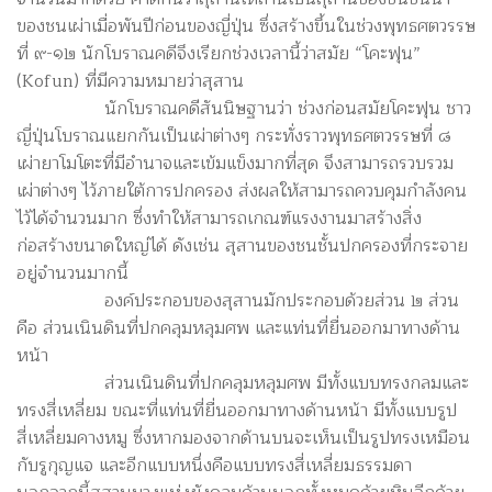
ของชนเผ่าเมื่อพันปีก่อนของญี่ปุ่น ซึ่งสร้างขึ้นในช่วงพุทธศตวรรษ
ที่ ๙-๑๒ นักโบราณคดีจึงเรียกช่วงเวลานี้ว่าสมัย “โคะฟุน”
(Kofun) ที่มีความหมายว่าสุสาน
นักโบราณคดีสันนิษฐานว่า ช่วงก่อนสมัยโคะฟุน ชาว
ญี่ปุ่นโบราณแยกกันเป็นเผ่าต่างๆ กระทั่งราวพุทธศตวรรษที่ ๘
เผ่ายาโมโตะที่มีอำนาจและเข้มแข็งมากที่สุด จึงสามารถรวบรวม
เผ่าต่างๆ ไว้ภายใต้การปกครอง ส่งผลให้สามารถควบคุมกำลังคน
ไว้ได้จำนวนมาก ซึ่งทำให้สามารถเกณฑ์แรงงานมาสร้างสิ่ง
ก่อสร้างขนาดใหญ่ได้ ดังเช่น สุสานของชนชั้นปกครองที่กระจาย
อยู่จำนวนมากนี้
องค์ประกอบของสุสานมักประกอบด้วยส่วน ๒ ส่วน
คือ ส่วนเนินดินที่ปกคลุมหลุมศพ และแท่นที่ยื่นออกมาทางด้าน
หน้า
ส่วนเนินดินที่ปกคลุมหลุมศพ มีทั้งแบบทรงกลมและ
ทรงสี่เหลี่ยม ขณะที่แท่นที่ยื่นออกมาทางด้านหน้า มีทั้งแบบรูป
สี่เหลี่ยมคางหมู ซึ่งหากมองจากด้านบนจะเห็นเป็นรูปทรงเหมือน
กับรูกุญแจ และอีกแบบหนึ่งคือแบบทรงสี่เหลี่ยมธรรมดา