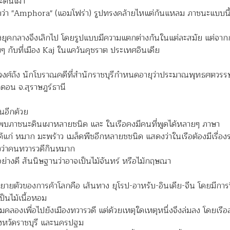
ะดินเผา
ว่า "
Amphora" (
แอมโฟร่า) รูปทรงคล้ายไหแต่ก้นแหลม ภาชนะแบบนี้
คกลางจึงเลิกไป โดยรูปแบบมีความแตกต่างกันในแต่ละสมัย แต่จากการที
 กับที่เมือง
Kaj
ในแคว้นคุชราต ประเทศอินเดีย
งศ์ถัง นักโบราณคดีที่สำนักราชบุรีกำหนดอายุว่าประมาณพุทธศตวรรษที่
านดอน จ.สุราษฎร์ธานี
หนอีกด้วย
พราะพบภาชนะดินเผาหลายชนิด และ ในเรือคงมีคนที่พูดได้หลายๆ ภาษา
้แก่ หมาก มะพร้าว เมล็ดพืชอีกหลายชชนิด แสดงว่าในเรือต้องมีเรื
งว่าคนทวารวดีกินหมาก
้อย่างดี สันนิษฐานว่าอาจเป็นไม้จันทร์ หรือไม้กฤษณา
ขยายตัวของการค้าโลกคือ เส้นทาง ยุโรป-อาหรับ-อินเดีย-จีน โดยมีการซื
ป็นไม้เนื้อหอม
คลองเพื่อไปยังเมืองทวารวดี แต่ด้วยเหตุใดเหตุหนึ่งจึงล่มลง โดยเรือล
ว จังหวัดราชบุรี และนครปฐม