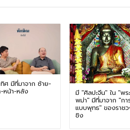
อ ทิศ มีที่มาจาก ซ้าย-
า-หน้า-หลัง
มี "ศิลปะจีน" ใน "พร
พม่า" มีที่มาจาก "กา
แบบพุทธ" ของราชว
ชิง