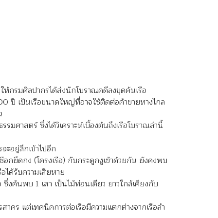
กรมศิลปากรได้ส่งนักโบราณคดีลงขุดค้นเรือ
00 ปี เป็นเรือขนาดใหญ่ที่อาจใช้ติดต่อค้าขายทางไกล
ว
ศาสตร์ ซึ่งได้วิเคราะห์เบื้องต้นถึงเรือโบราณลำนี้
จะอยู่ลึกเข้าไปอีก
ชือกยึดกง (โครงเรือ) กับกระดูกงูเข้าด้วยกัน ยังคงพบ
เรือได้รับความเสียหาย
ือ ซึ่งค้นพบ 1 เสา เป็นไม้ท่อนเดียว ยาวใกล้เคียงกับ
ทรสาคร แต่เทคนิคการต่อเรือมีความแตกต่างจากเรือลำ