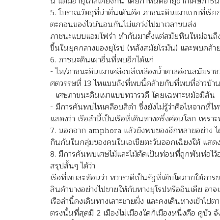
นี้ แต่มีอายุใกล้เคียงกัน โดยกำหนดอายุจากเศษภาชน
5. โบราณวัตถุที่น่าตื่นเต้นคือ ภาชนะดินเผาแบบที่เรียก
ตะกอนของไวน์นอนก้นไม่แกว่งไปมาเวลาขนส่ง
ภาชนะแบบแอมโฟร่า ทำกันมาตั้งแต่สมัยหินใหม่จนถึงยุ
ขึ้นในยุคกลางของยุโรป (หลังสมัยโรมัน) และพบคล้ายๆ
6. ภาชนะดินเผาอื่นที่พบอีกได้แก่
- ไห/ภาชนะดินเผาเคลือบสีเหลืองน้ำตาลอ่อนสมัยราชว
ศตวรรษที่ 13 ไหแบบถังที่พบนี้คล้ายกับที่พบที่อ่าวบ้
- เศษภาชนะดินเผาแบบทวารวดี โดยเฉพาะหม้อมีสัน
- มีการค้นพบไหเคลือบสีดำ ซึ่งยังไม่รู้ว่าคือไหจากที่ไ
แสดงว่า เรือลำนี้เป็นเรือที่เดินทางครึ่งค่อนโลก เ
7. นอกจาก
amphora
แล้วยังพบของอีกหลายอย่าง ได
กินกันในกลุ่มของคนในเอเชียตะวันออกเฉียงใต้ แสด
8. มีการค้นพบเศษไม้และไม้ตัดเป็นท่อนที่ถูกพันห่อไว
สรุปสั้นๆ ได้ว่า
เรือที่พบสะท้อนว่า ทวารวดีเป็นรัฐที่เติบโตภายใต้การ
สินค้าบางอย่างไปขายให้กับทางยุโรปหรืออินเดีย อาจเ
เรือลำนี้คงเดินทางเลาะชายฝั่ง และคงเดินทางเข้าไปตาม
ตรงนั้นที่สุดมี 2 เมืองไม่เมืองใดก็เมืองหนึ่งคือ คูบั