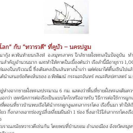
โลก” กับ “ทวารวดี" ที่คูบัว – นครปฐม
ันท้ายนรสิงห์ จ.สมุทรสาคร ใกล้ชายฝั่งทะเลในปัจจุบัน ทำให้
นสำคัญจำนวนมาก และทำให้คาดในเบื้องต้นว่า เรือลำนี้มีอายุราว 1,0
ล่มลงในบริเวณนี้ ซึ่งเดิมคงเป็นเส้นทางน้ำเก่า แต่ต่อมาได้ตื้นเขินไปแล้
ด้นำเสนอข้อคิดเห็นของ อ.พิพัฒน์ กระแจะจันทร์ คณะศิลปศาสตร์ ม.ธรรม
น อยู่ห่างจากชายฝั่งทะเลประมาณ 6 กม. แสดงว่าพื้นที่ชายฝั่งทะเลเดิมควร
ำบอกว่า เทคนิคการต่อเรือเป็นแบบไคโรหรืออาหรับ วิธีการต่อใช้การผูกเ
ึ่งที่ตอนที่ชาวบ้านพบเรือได้นำกระดูกงูและเสากระโดง เรือขึ้นมา ทำให้
ว กึ่งกลางเจาะช่องรูปสี่เหลี่ยมผืนผ้า 1 ช่อง ซึ่งเอาไว้ใส่เสากระโดงเร
อ
รือโบราณสมัยทวารวดีเช่นกัน โดยพบที่บ้านขอม อำเภอเมือง จังหวัดสมุ