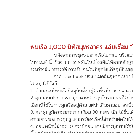
พบเรือ 1,000 ปีที่สมุทรสาคร แล่นเชื่อม “
หลังจากการขุดพบซากเรือโบราณ บริเวณนากุ้ง ต.พ
โบราณลำนี้ ซึ่งจากการขุดค้นในเบื้องต้นได้พบหลักฐา
ระหว่างจีน ทวารวดี อาหรับ จนในที่สุดได้เกิดอุบัติเหตุ
จาก
facebook
ของ “เมดอินอุษาคเนย์” ไ
ไว้ สรุปได้ดังนี้
1. ตำแหน่งที่พบเรือปัจจุบันตั้งอยู่ในพื้นที่ป่าชายเล
2. คุณเอิบเปรม วัชรางกูร หัวหน้ากลุ่มโบราณคดีใต้น้
เชือกที่ใช้ในการผูกเรืออยู่ด้วย แต่น่าเสียดายอย่างหน
3. กระดูกงูมีความยาวมาก เกือบ 30 เมตร เป็นไม้ชิ้นเดีย
ความยาวของกระดูกงู เสากระโดงเรือนี้สำหรับติดใบเรื
4. ก่อนหน้านี้น่าจะ 10 กว่าปีก่อน เคยมีการขุดพบเ