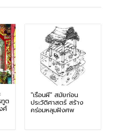
ะ
"เรือนผี" สมัยก่อน
รทูต
ประวัติศาสตร์ สร้าง
งศ์
คร่อมหลุมฝังศพ