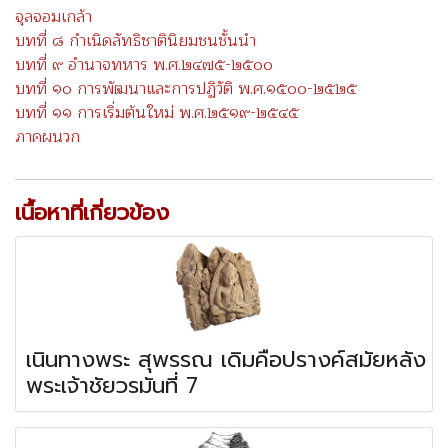
จุลจอมเกล้า
บทที่ ๘ กำเนิดลัทธิชาตินิยมชนชั้นนำ
บทที่ ๙ อำนาจทหาร พ.ศ.๒๔๗๕-๒๕๐๐
บทที่ ๑๐ การพัฒนาและการปฏิวัติ พ.ศ.๑๕๐๐-๒๕๒๕
บทที่ ๑๑ การเริ่มต้นใหม่ พ.ศ.๒๕๑๙-๒๕๔๕
ภาคผนวก
เนื้อหาที่เกี่ยวข้อง
เนินทางพระ สุพรรณ เดิมคือปรางค์สมัยหลัง
พระเจ้าชัยวรมันที่ 7