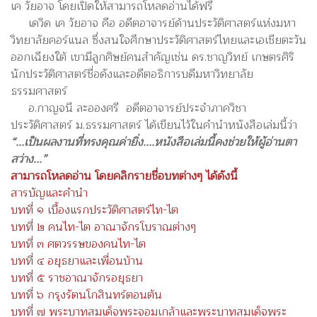
เค วัยอาจ โดยเปิดให้สามารถโหลดอ่านได้ฟรี
เดวิด เค วัยอาจ คือ อดีตอาจารย์ด้านประวัติศาสตร์แห่งมหา
วิทยาลัยคอร์แนล ซึ่งสนใจศึกษาประวัติศาสตร์ไทยและเอเชียตะวัน
ออกเฉียงใต้ เขามีลูกศิษย์คนสำคัญเช่น ดร.ชาญวิทย์ เกษตรศิริ
นักประวัติศาสตร์ชื่อดังและอดีตอธิการบดีมหาวิทยาลัย
ธรรมศาสตร์
อ.กาญจนี ละอองศรี อดีตอาจารย์ประจำภาควิชา
ประวัติศาสตร์ ม.ธรรมศาสตร์ ได้เขียนไว้ในคำนำหนังสือเล่มนี้ว่า
“...เป็นผลงานที่ทรงคุณค่ายิ่ง....หนังสือเล่มนี้คงช่วยให้ผู้อ่านตา
สว่าง...”
สามารถโหลดอ่าน โดยคลิกรายชื่อบทต่างๆ ได้ดังนี้
สารบัญและคำนำ
บทที่ ๑ เบื้องแรกประวัติศาสตร์ไท-ไต
บทที่ ๒ คนไท-ไต อาณาจักรโบราณต่างๆ
บทที่ ๓ ศตวรรษของคนไท-ไต
บทที่ ๔ อยุธยาและเพื่อนบ้าน
บทที่ ๕ ราชอาณาจักรอยุธยา
บทที่ ๖ กรุงรัตนโกสินทร์ตอนต้น
บทที่ ๗ พระบาทสมเด็จพระจอมเกล้าและพระบาทสมเด็จพระ