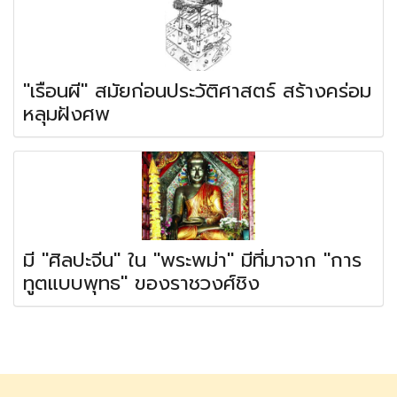
"เรือนผี" สมัยก่อนประวัติศาสตร์ สร้างคร่อม
หลุมฝังศพ
มี "ศิลปะจีน" ใน "พระพม่า" มีที่มาจาก "การ
ทูตแบบพุทธ" ของราชวงศ์ชิง