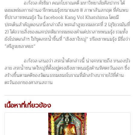
อ.กังวล คัชชิมา คณะโบราณคดี มหาวิทยาลัยศิลปากร ได้
เผยแพร่ผลการอ่านจารึกพนมรุ้งหมายเลข 8 ภาษาสันสกฤต ที่ค้นพบ
ที่ปราสาทพนมรุ้ง ใน facebook Kang Vol Khatshima โดยมี
ประเด็นสำคัญตอนหนึ่งกล่าวถึง พระเจ้าสูรยวรมเทวะที่ 2 (สุริยวรมันที่
2) ได้ถวายสิ่งของและประติมากรรมทองคำแด่ปราสาทพนมรุ้ง รวมทั้ง
ยังโปรดเกล้าฯ ให้ขุดสระน้ำขึ้นที่ “เชิงเขาใหญ่” หรือเขาพนมรุ้ง มีชื่อว่า
“ศรีสูรยชลาศยะ”
อ.กังวล เสนอว่า สระน้ำดังกล่าวนี้ น่าจะหมายถึง หนองบัว
ลาย สระน้ำขนาดใหญ่ที่ตั้งอยู่ตรงเชิงเขาพนมรุ้งด้านทิศตะวันออก ซึ่ง
สร้างขึ้นตามคติของวัฒนธรรมเขมรโบราณที่มักสร้างบารายไว้ที่ด้าน
ตะวันออกของศาสนสถาน
เนื้อหาที่เกี่ยวข้อง