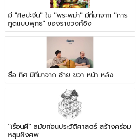
มี "ศิลปะจีน" ใน "พระพม่า" มีที่มาจาก "การ
ทูตแบบพุทธ" ของราชวงศ์ชิง
ชื่อ ทิศ มีที่มาจาก ซ้าย-ขวา-หน้า-หลัง
"เรือนผี" สมัยก่อนประวัติศาสตร์ สร้างคร่อม
หลุมฝังศพ