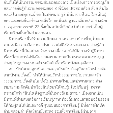
อันดับให้เป็นวรรณกรรมชั้นยอดของลาว เป็นเรื่องราวการผจญภัย
และการต่อสู้กับฝ่ายอธรรมของ 3 พี่น้อง ประกอบด้วย สังข์ สินไซ
และสีโห แต่ทุกวันนี้ยังเป็นปริศนาอยู่ว่ามีที่มาจากไหน ใครเป็นผู้
แต่งและแต่งขึ้นครั้งแรกเมื่อใด แต่มีหลักฐานว่ามีมาแล้วอย่างน้อย
ราวพุทธศตวรรษที่ 22 ซึ่งเป็นฉบับที่เชื่อกันว่าท้าวปางคำเป็นผู้
เรียบเรียงขึ้นเป็นคำกลอนลาว
นิทานเรื่องนี้ได้รับความนิยมมาก เพราะชาวบ้านที่อยู่ในแถบ
ภาคเหนือ ภาคอีสานของไทย รวมไปถึงในประเทศลาว ต่างรู้จัก
นิทานเรื่องนี้กันอย่างกว้างขวาง เนื่องจากได้มีโอกาสรับรู้นิทาน
เรื่องนี้จากการได้ฟังในงานศพ และชมเป็นมหรสพตามงานบุญ
ต่างๆ ในรูปของ หมอลำ หนังบักตื้อหรือหนังตะลุงอีสาน
อย่างไรก็ตาม ดูเหมือนว่าคนรุ่นใหม่ในปัจจุบันจะเริ่มห่างเหิน
จากนิทานเรื่องนี้ ทำให้นักอนุรักษ์วรรณกรรมโบราณและรัก
วรรณกรรมเรื่องสินไซ ทั้งในประเทศไทยและประเทศลาว ต่าง
พยายามผลักดันนำเรื่องสินไซมาให้คนรุ่นใหม่เรียนรู้ เพราะ
ตระหนักว่า “สินไซ คือฐานที่มั่นทางวัฒนธรรม” เนื่องจากเป็น
นิทานที่ช่วยส่งเสริมการเรียนรู้ภาษาท้องถิ่นลาวและสอนจริยธรรม
ให้กับผู้คนได้เป็นอย่างดี รูปแบบของการเรียนรู้ มีทั้งการฝึกหัด
อ่านกลอนลำ หัดเชิดหนังตะลุง รวมทั้งการเรียนรู้ผ่านจาก