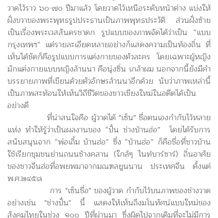
วาดไว้ราว ๖๐-๗๐ ปีมาแล้ว โดยวาดไว้เหนือระดับหน้าต่าง แบ่งให้
ฝั่งขวาของพระพุทธรูปประธานเป็นภาพพุทธประวัติ ส่วนฝั่งซ้าย
เป็นเรื่องพระเวสสันดรชาดก รูปแบบของภาพจัดได้ว่าเป็น “แบบ
กรุงเทพฯ” แต่รายละเอียดหลายอย่างก็แสดงความเป็นท้องถิ่น ที่
เห็นได้ชัดก็คือรูปแบบการแต่งกายของตัวละคร โดยเฉพาะผู้หญิง
มักแต่งกายแบบหญิงล้านนา คือนุ่งซิ่น เกล้าผม นอกจากนี้ยังมีคำ
บรรยายภาพที่เขียนด้วยตัวอักษรล้านนาอีกด้วย นับว่าภาพเหล่านี้
เป็นภาพสะท้อนให้เห็นวิถีชีวิตของชาวเชียงใหม่ในอดีตได้เป็น
อย่างดี
ที่น่าสนใจคือ ผู้วาดได้ "เซ็น" ชื่อตนเองกำกับไว้หลาย
แห่ง ทำให้รู้ว่าเป็นผลงานของ “ปั๋น ช่างบ้านฮ่อ” โดยได้รับการ
สนับสนุนจาก “พ่อเถิ้ม บ้านฮ่อ” ซึ่ง “บ้านฮ่อ” ก็คือชื่อที่ชาวบ้าน
ใช้เรียกชุมชนย่านถนนช้างคลาน (ใกล้ๆ ไนท์บาร์ซาร์) ถิ่นอาศัย
ของชาวจีนฮ่อที่อพยพมาจากมณฑลยูนนาน ประเทศจีน ตั้งแต่
พ.ศ.๒๔๕๘
การ "เซ็นชื่อ" ของผู้วาด กำกับไว้บนภาพของช่างวาด
อย่างเช่น "ช่างปั๋น" นี้ แสดงให้เห็นถึงมโนทัศน์แบบใหม่ของ
สังคมไทยในช่วง ๑๐๐ ปีที่ผ่านมา ซึ่งผิดไปจากเดิมที่จะไม่มีการ