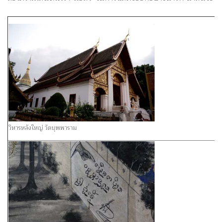
วิหารหลังใหญ่ วัดบุพพาราม