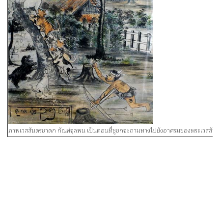
ภาพเวสสันดรชาดก กัณฑ์จุลพน เป็นตอนที่ชูชกจะถามทางไปยังอาศรมของพระเวสสันดร แ