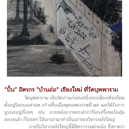
“ปั๋น” จิตรกร “บ้านฮ่อ” เชียงใหม่ ที่วัดบุพพาราม
วัดบุพพาราม เป็นวัดเก่าแก่แห่งหนึ่งของเมืองเชียงใหม่
ตั้งอยู่ริมถนนท่าแพ สร้างขึ้นเมื่อพุทธศตวรรษที่ ๒๑ และได้รับการ
บูรณะอยู่เรื่อยๆ เช่น ภายหลังจากพระเจ้ากาวิโลรสรื้อหอในคุ้ม
หลวงแล้ว ก็โปรดฯ ให้เอาเสามาทำเป็นเสาของวิหารหลังใหญ่
ภายในวิหารหลังใหญ่นี้มีจิตรกรรมฝาผนัง ซึ่งคาดว่า