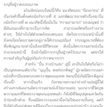
ระบุชื่อผู้วาดลงบนภาพ
มโนทัศน์แบบใหม่นี้ก็คือ แนวคิดแบบ "ปัจเจกชน" ที่
เริ่มก่อตัวขึ้นตั้งแต่สมัยรัชกาลที่ ๕ และพัฒนาขยายตัวเรื่อยมาใน
สมัยรัชกาลที่ ๗ แนวคิดนี้เชื่อมั่นใน "ความสามารถ" ของมนุษย์ ว่า
มีมันสมองที่สามารถในการคิด สามารถผลิตหรือสร้างงาน
ต่างๆ ให้สำเร็จได้ด้วยพลังของตนเอง ผิดไปจากก่อนหน้านั้นที่
สังคมไทยโดยรวมตกอยู่ภายใต้ระบบอุปถัมภ์ ระบบมูลนายที่ต้อง
พึ่งพิงมูลนายเท่านั้นจึงจะมีชีวิตรอด ดังนั้นจิตรกรรมฝาผนังใน
ช่วงก่อนหน้านี้ จึงมักไม่มีการระบุชื่อผู้วาดไว้บนภาพ แต่จะให้
ความสำคัญกับผู้อุปถัมภ์การวาดมากกว่า
สำหรับ “ปั๋น ช่างบ้านฮ่อ” ผู้นี้ จะเป็นไปได้หรือไม่ว่า
เป็นบุคคลคนเดียวกับ “บุญปั๋น พงศ์ประดิษฐ์” ผู้วาดจิตรกรรมฝา
ผนังที่ระเบียงคดรอบพระธาตุดอยสุเทพ (ตอนนี้ยังไม่มีใครพิสูจน์
เรื่องนี้) หากเป็นจริง ก็จะหมายความว่าช่างบ้านฮ่อผู้นี้ได้
สร้างสรรค์ผลงานจิตรกรรมฝาผนังไว้หลายแห่ง นอกจากที่วัดบุพ
พารามและที่วัดพระธาตุดอนสุเทพแล้ว ก็ยังมีที่วัดอุปคุตและวัดสัน
ป่าข่อยอีกด้วย ซึ่งแม้จิตรกรรมเหล่านี้จะไม่ใช่ผลงานชั้นครู แต่ก็
ถือได้ว่ามีเสน่ห์เพราะมีอิสระในการแสดงออกอย่างน่ารัก น่าสนใจ